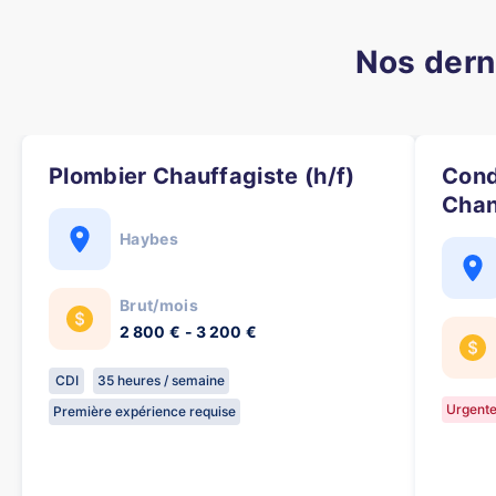
Nos dern
Plombier Chauffagiste (h/f)
Conducteur d'Engins de
Chan
Haybes
Brut/mois
2 800 € - 3 200 €
CDI
35 heures / semaine
Urgent
Première expérience requise