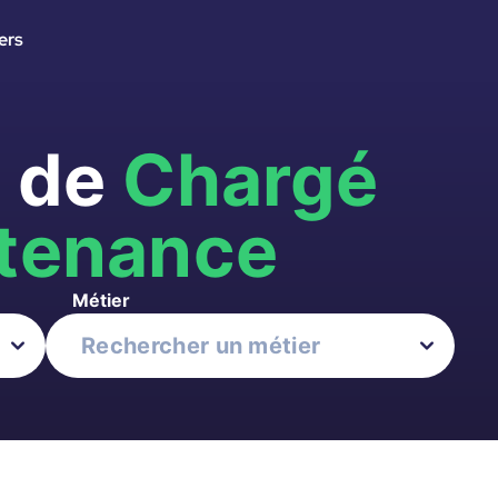
ers
s de
Chargé
ntenance
Métier