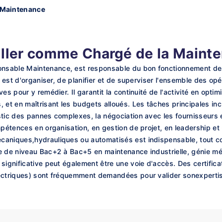
 Maintenance
iller comme Chargé de la Maint
sable Maintenance, est responsable du bon fonctionnement des é
e est d'organiser, de planifier et de superviser l'ensemble des op
es pour y remédier. Il garantit la continuité de l'activité en op
et en maîtrisant les budgets alloués. Les tâches principales inclu
stic des pannes complexes, la négociation avec les fournisseurs 
ompétences en organisation, en gestion de projet, en leadership e
écaniques,hydrauliques ou automatisés est indispensable, tout
e de niveau Bac+2 à Bac+5 en maintenance industrielle, génie mé
 significative peut également être une voie d'accès. Des certifi
lectriques) sont fréquemment demandées pour valider sonexperti