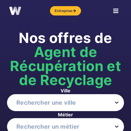
Entreprise
Nos offres de
Agent de
Récupération et
de Recyclage
Ville
Métier