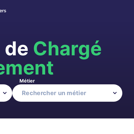
ers
s de
Chargé
ement
Métier