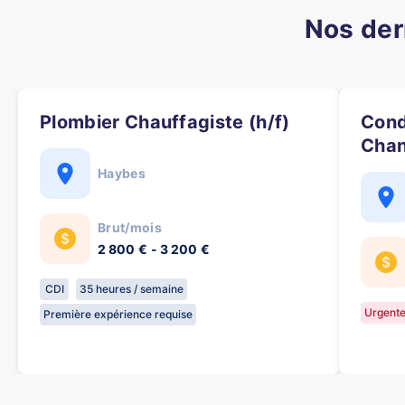
Nos der
Plombier Chauffagiste (h/f)
Conducteur d'Engins de
Chan
Haybes
Brut/mois
2 800 € - 3 200 €
CDI
35 heures / semaine
Urgent
Première expérience requise