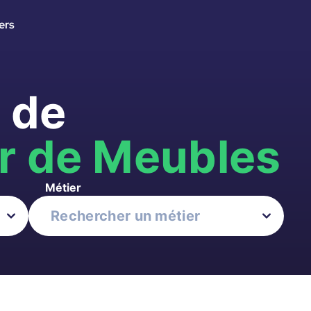
ers
 de
r de Meubles
Métier