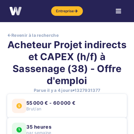
Entreprise
Revenir à la recherche
Acheteur Projet indirects
et CAPEX (h/f) à
Sassenage (38) - Offre
d'emploi
Parue il y a 4 jours
1327931377
55 000 € - 60 000 €
Brut/an
35 heures
par semaine