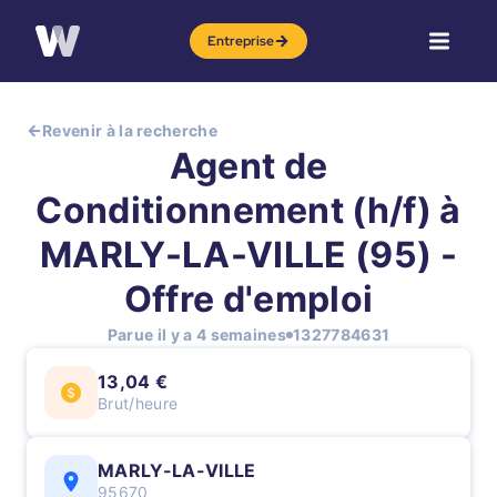
Entreprise
Revenir à la recherche
Agent de
Conditionnement (h/f) à
MARLY-LA-VILLE (95) -
Offre d'emploi
Parue il y a 4 semaines
1327784631
13,04 €
Brut/heure
MARLY-LA-VILLE
95670