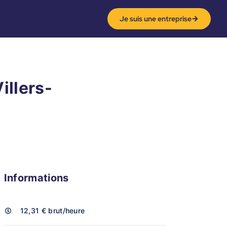
Je suis une entreprise
illers-
i
Informations
12,31 €
brut/heure