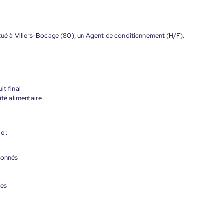
situé à Villers-Bocage (80), un Agent de conditionnement (H/F).
it final
ité alimentaire
e :
donnés
les