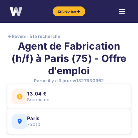
Entreprise
Revenir à la recherche
Agent de Fabrication
(h/f) à Paris (75) - Offre
d'emploi
Parue il y a 3 jours
1327930962
13,04 €
Brut/heure
Paris
75010