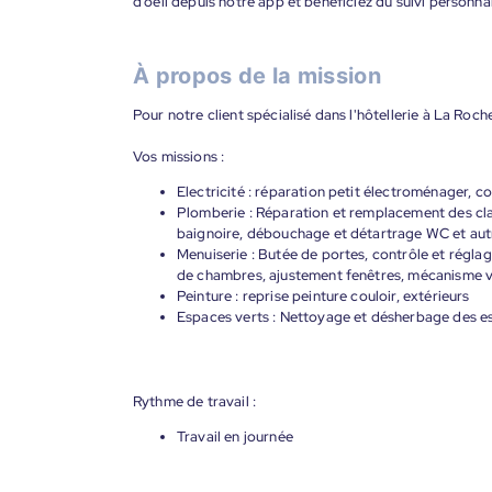
d’oeil depuis notre app et bénéficiez du suivi personna
À propos de la mission
Pour notre client spécialisé dans l'hôtellerie à La Ro
Vos missions :
Electricité : réparation petit électroménager, 
Plomberie : Réparation et remplacement des cl
baignoire, débouchage et détartrage WC et aut
Menuiserie : Butée de portes, contrôle et régl
de chambres, ajustement fenêtres, mécanisme vol
Peinture : reprise peinture couloir, extérieurs
Espaces verts : Nettoyage et désherbage des es
Rythme de travail :
Travail en journée