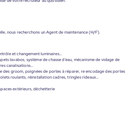
lisé de votre recruteur au quotidien.
chelle, nous recherchons un Agent de maintenance (H/F).
contrôle et changement luminaires…
apets lavabos, système de chasse d’eau, mécanisme de vidage de
res canalisations…
age des groom, poignées de portes à réparer, re encodage des portes
ets roulants, réinstallation cadres, tringles rideaux…
paces extérieurs, déchetterie