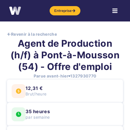
Entreprise
Revenir à la recherche
Agent de Production
(h/f) à Pont-à-Mousson
(54) - Offre d'emploi
Parue avant-hier
1327930770
12,31 €
Brut/heure
35 heures
par semaine