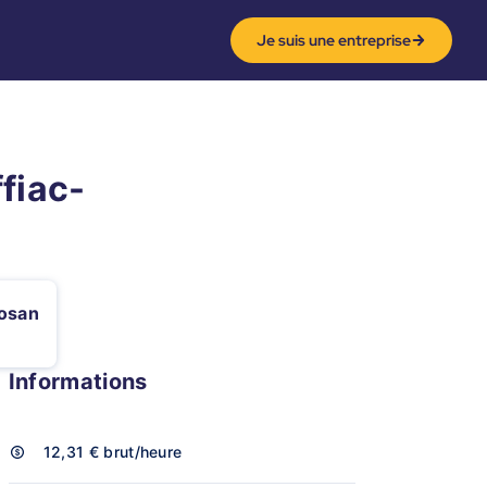
Je suis une entreprise
fiac-
i
losan
Informations
12,31 €
brut/heure