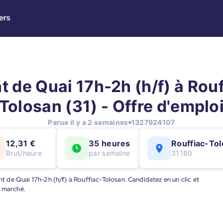
ers
t de Quai 17h-2h (h/f) à Rouf
Tolosan (31) - Offre d'emplo
Parue il y a 2 semaines
1327924107
12,31 €
35 heures
Rouffiac-To
Brut/heure
par semaine
31180
ent de Quai 17h-2h (h/f) à Rouffiac-Tolosan. Candidatez en un clic et
u marché.