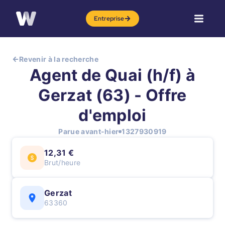
Entreprise
Revenir à la recherche
Agent de Quai (h/f) à
Gerzat (63) - Offre
d'emploi
Parue avant-hier
1327930919
12,31 €
Brut/heure
Gerzat
63360