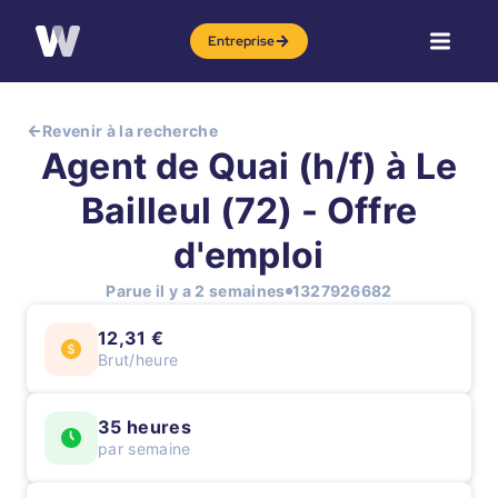
Entreprise
Revenir à la recherche
Agent de Quai (h/f) à Le
Bailleul (72) - Offre
d'emploi
Parue il y a 2 semaines
1327926682
12,31 €
Brut/heure
35 heures
par semaine