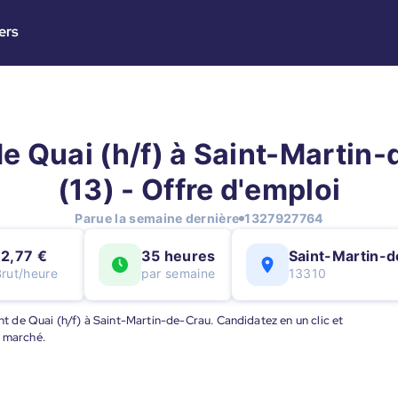
ers
e Quai (h/f) à Saint-Martin
(13) - Offre d'emploi
Parue la semaine dernière
1327927764
12,77 €
35 heures
Saint-Martin-
Brut/heure
par semaine
13310
ent de Quai (h/f) à Saint-Martin-de-Crau. Candidatez en un clic et
u marché.