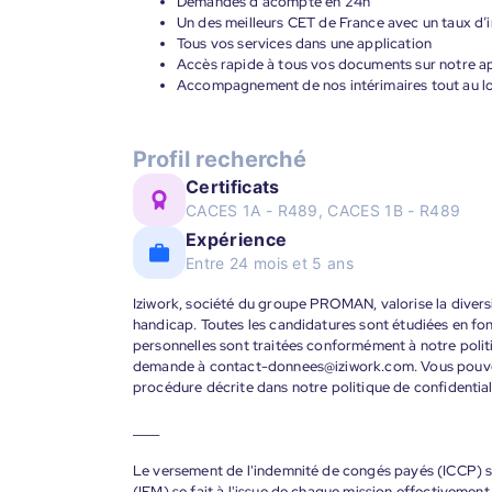
Demandes d’acompte en 24h
Un des meilleurs CET de France avec un taux d’i
Tous vos services dans une application
Accès rapide à tous vos documents sur notre ap
Accompagnement de nos intérimaires tout au lon
Profil recherché
Certificats
CACES 1A - R489, CACES 1B - R489
Expérience
Entre 24 mois et 5 ans
Iziwork, société du groupe PROMAN, valorise la diversit
handicap. Toutes les candidatures sont étudiées en f
personnelles sont traitées conformément à notre politi
demande à contact-donnees@iziwork.com. Vous pouvez
procédure décrite dans notre politique de confidential
____
Le versement de l'indemnité de congés payés (ICCP) se
(IFM) se fait à l'issue de chaque mission effectiveme