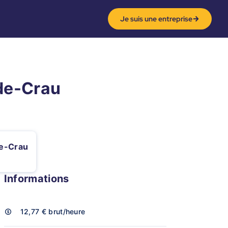
Je suis une entreprise
-de-Crau
de-Crau
Informations
12,77 €
brut/heure