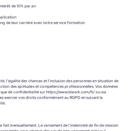
ntérêt de 10% par an
plication
g de leur carrière avec notre service formation
é, l'égalité des chances et l'inclusion des personnes en situation de
onction des aptitudes et compétences professionnelles. Vos données
que de confidentialité sur https://www.iziwork.com/fr/ ou sur
 exercer vos droits conformément au RGPD en suivant la
ité.
 fait mensuellement. Le versement de l'indemnité de fin de mission
nt accomplie, sous réserve des cas de non-versement prévus à