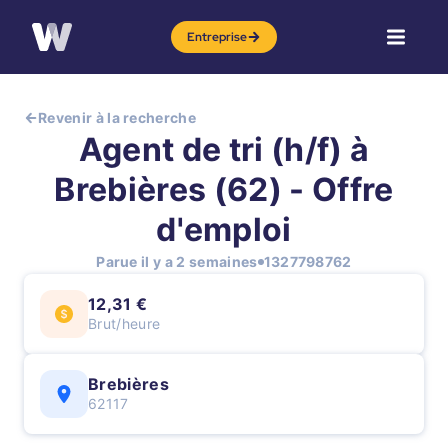
Entreprise
Revenir à la recherche
Agent de tri (h/f) à
Brebières (62) - Offre
d'emploi
Parue il y a 2 semaines
1327798762
12,31 €
Brut/heure
Brebières
62117