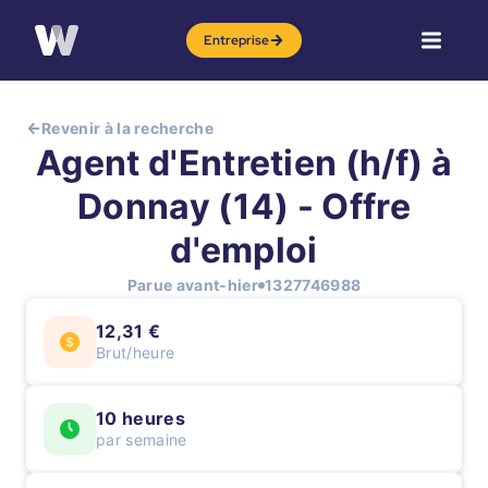
Entreprise
Revenir à la recherche
Agent d'Entretien (h/f) à
Donnay (14) - Offre
d'emploi
Parue avant-hier
1327746988
12,31 €
Brut/heure
10 heures
par semaine