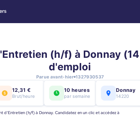
ers
Entretien (h/f) à Donnay (14
d'emploi
Parue avant-hier
1327930537
12,31 €
10 heures
Donnay
Brut/heure
par semaine
14220
ent d'Entretien (h/f) à Donnay. Candidatez en un clic et accédez à