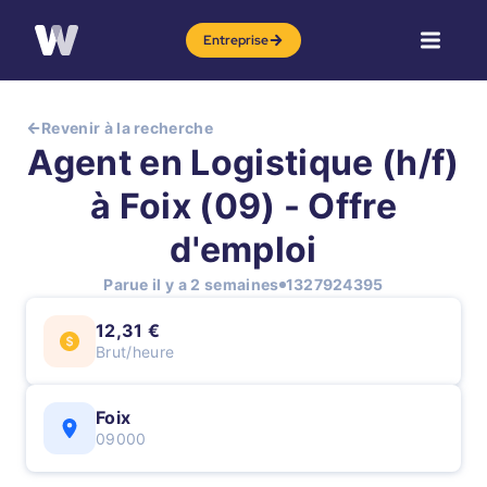
Entreprise
Revenir à la recherche
Agent en Logistique (h/f)
à Foix (09) - Offre
d'emploi
Parue il y a 2 semaines
1327924395
12,31 €
Brut/heure
Foix
09000