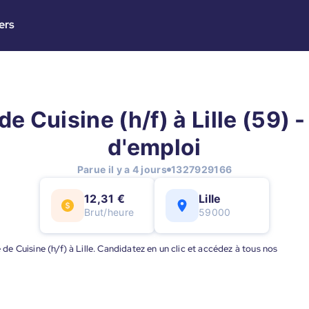
ers
de Cuisine (h/f) à Lille (59) -
d'emploi
Parue il y a 4 jours
1327929166
12,31 €
Lille
Brut/heure
59000
e de Cuisine (h/f) à Lille. Candidatez en un clic et accédez à tous nos