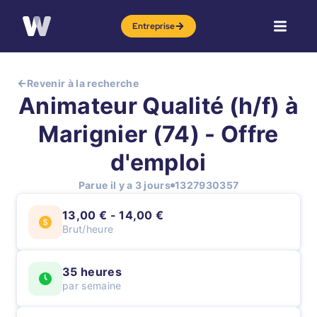
Entreprise
Revenir à la recherche
Animateur Qualité (h/f) à
Marignier (74) - Offre
d'emploi
Parue il y a 3 jours
1327930357
13,00 € - 14,00 €
Brut/heure
35 heures
par semaine