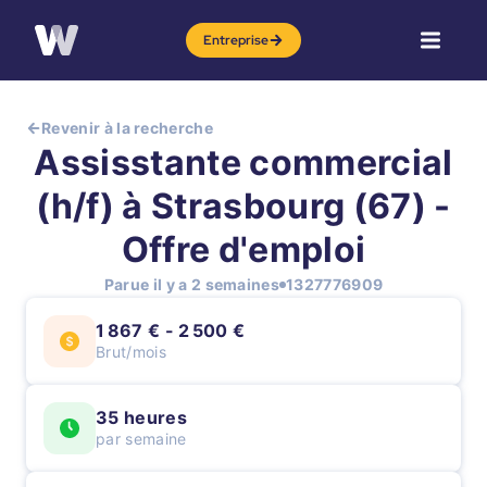
Entreprise
Revenir à la recherche
Assisstante commercial
(h/f) à Strasbourg (67) -
Offre d'emploi
Parue il y a 2 semaines
1327776909
1 867 € - 2 500 €
Brut/mois
35 heures
par semaine