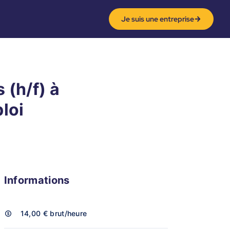
Je suis une entreprise
 (h/f) à
ploi
Informations
14,00 €
brut/heure