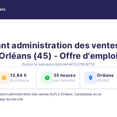
ers
nt administration des ventes
Orléans (45) - Offre d'emplo
Parue la semaine dernière
1327926712
13,84 €
35 heures
Orléans
Brut/heure
par semaine
45000
sistant administration des ventes (h/f) à Orléans. Candidatez en un
e app du marché.