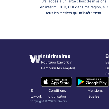
J’ai accès à un large choix de missions
en intérim, CDD, CDI dans ma région, sur
tous les métiers qui m’intéressent.
Intérimaires
E
Pourquoi Iziwork ?
Es
Parcourir les emplois
D
Se
©
Conditions
Mentions
iziwork
d'utilisation
légales
Copyright ©
2026
iziwork