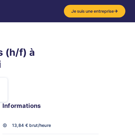
Je suis une entreprise
 (h/f) à
i
Informations
13,84 €
brut/heure