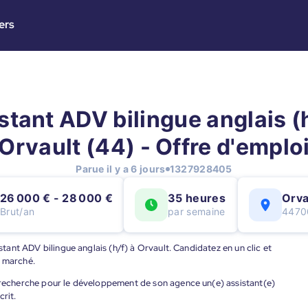
ers
stant ADV bilingue anglais (h
Orvault (44) - Offre d'emplo
Parue il y a 6 jours
1327928405
26 000 € - 28 000 €
35 heures
Orva
Brut/an
par semaine
4470
istant ADV bilingue anglais (h/f) à Orvault. Candidatez en un clic et
u marché.
, recherche pour le développement de son agence un(e) assistant(e)
crit.