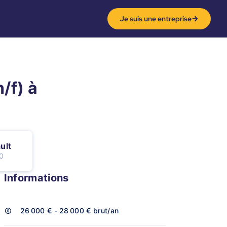
Je suis une entreprise
/f) à
i
ult
0
Informations
26 000 € - 28 000 €
brut/an