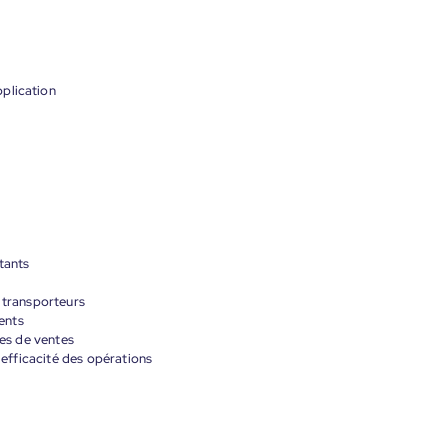
plication
tants
s transporteurs
ients
ues de ventes
l'efficacité des opérations