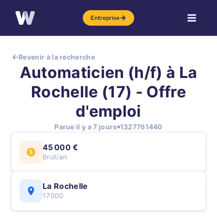
Entreprise
Revenir à la recherche
Automaticien (h/f) à La
Rochelle (17) - Offre
d'emploi
Parue il y a 7 jours
1327761440
45 000 €
Brut/an
La Rochelle
17000