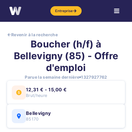
Entreprise
Revenir à la recherche
Boucher (h/f) à
Bellevigny (85) - Offre
d'emploi
Parue la semaine dernière
1327927762
12,31 € - 15,00 €
Brut/heure
Bellevigny
85170