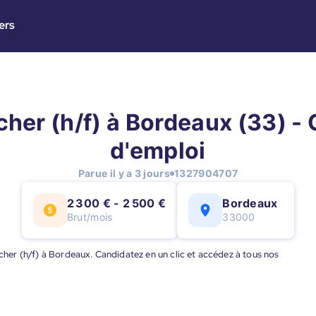
ers
her (h/f) à Bordeaux (33) - 
d'emploi
Parue il y a 3 jours
1327904707
2 300 € - 2 500 €
Bordeaux
Brut/mois
33000
ucher (h/f) à Bordeaux. Candidatez en un clic et accédez à tous nos