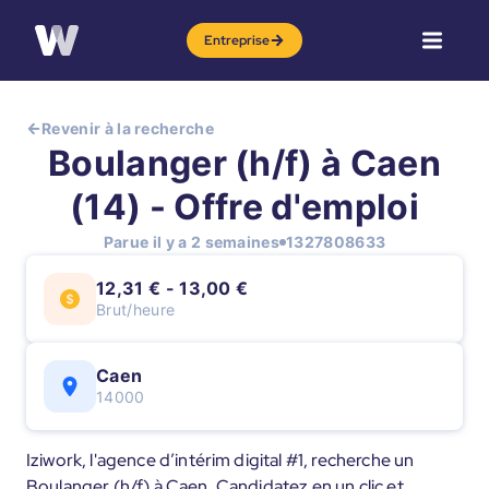
Entreprise
Revenir à la recherche
Boulanger (h/f) à Caen
(14) - Offre d'emploi
Parue il y a 2 semaines
1327808633
12,31 € - 13,00 €
Brut/heure
Caen
14000
Iziwork, l'agence d’intérim digital #1, recherche un
Boulanger (h/f) à Caen. Candidatez en un clic et