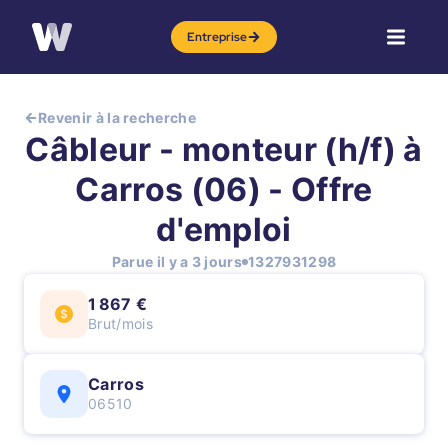
Entreprise
Revenir à la recherche
Câbleur - monteur (h/f) à
Carros (06) - Offre
d'emploi
Parue il y a 3 jours
1327931298
1 867 €
Brut/mois
Carros
06510