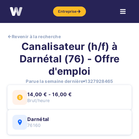
Entreprise
Revenir à la recherche
Canalisateur (h/f) à
Darnétal (76) - Offre
d'emploi
Parue la semaine dernière
1327928465
14,00 € - 16,00 €
Brut/heure
Darnétal
76160