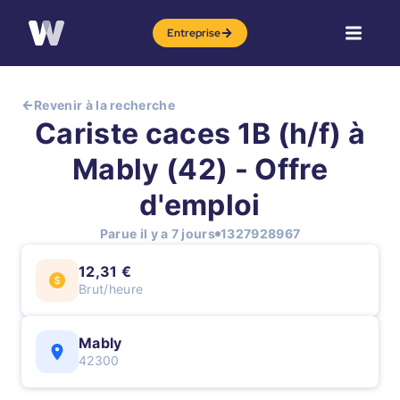
Entreprise
Revenir à la recherche
Cariste caces 1B (h/f) à
Mably (42) - Offre
d'emploi
Parue il y a 7 jours
1327928967
12,31 €
Brut/heure
Mably
42300