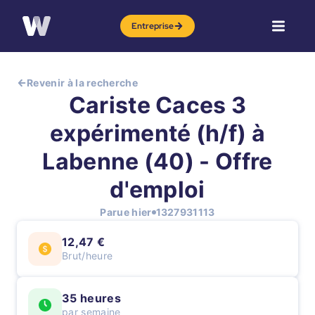
Entreprise
Revenir à la recherche
Cariste Caces 3
expérimenté (h/f) à
Labenne (40) - Offre
d'emploi
Parue hier
1327931113
12,47 €
Brut/heure
35 heures
par semaine