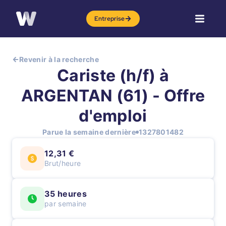
Entreprise
Revenir à la recherche
Cariste (h/f) à
ARGENTAN (61) - Offre
d'emploi
Parue la semaine dernière
1327801482
12,31 €
Brut/heure
35 heures
par semaine