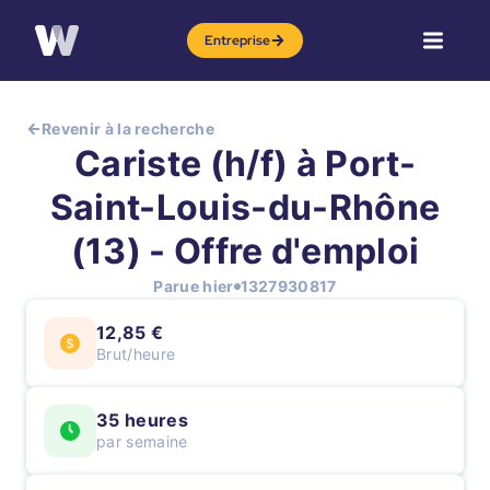
Entreprise
Revenir à la recherche
Cariste (h/f) à Port-
Saint-Louis-du-Rhône
(13) - Offre d'emploi
Parue hier
1327930817
12,85 €
Brut/heure
35 heures
par semaine