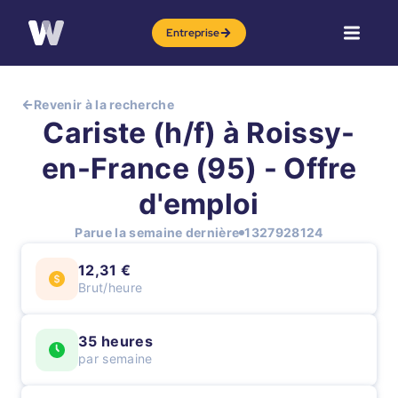
Entreprise
Revenir à la recherche
Cariste (h/f) à Roissy-
en-France (95) - Offre
d'emploi
Parue la semaine dernière
1327928124
12,31 €
Brut/heure
35 heures
par semaine