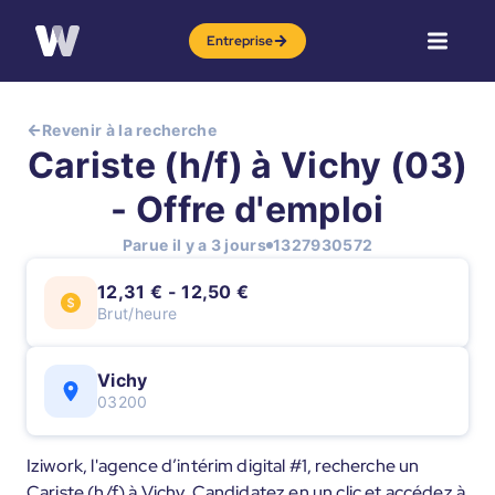
Entreprise
Revenir à la recherche
Cariste (h/f) à Vichy (03)
- Offre d'emploi
Parue il y a 3 jours
1327930572
12,31 € - 12,50 €
Brut/heure
Vichy
03200
Iziwork, l'agence d’intérim digital #1, recherche un
Cariste (h/f) à Vichy. Candidatez en un clic et accédez à