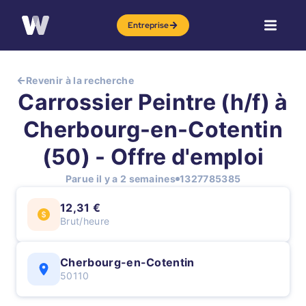
Entreprise
Revenir à la recherche
Carrossier Peintre (h/f) à
Cherbourg-en-Cotentin
(50) - Offre d'emploi
Parue il y a 2 semaines
1327785385
12,31 €
Brut/heure
Cherbourg-en-Cotentin
50110