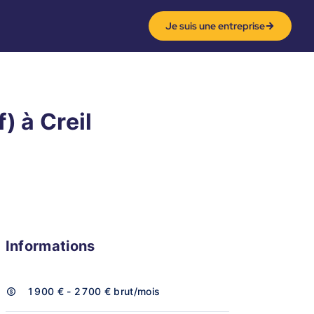
Je suis une entreprise
) à Creil
Informations
1 900 € - 2 700 €
brut/mois