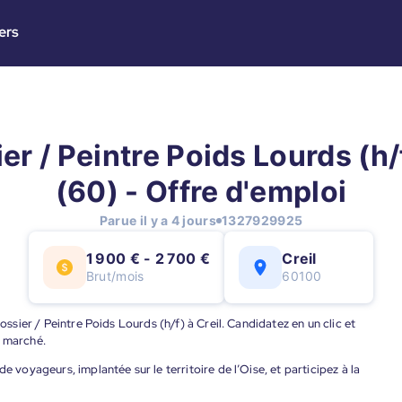
ers
er / Peintre Poids Lourds (h/f
(60) - Offre d'emploi
Parue il y a 4 jours
1327929925
1 900 € - 2 700 €
Creil
Brut/mois
60100
rossier / Peintre Poids Lourds (h/f) à Creil. Candidatez en un clic et
u marché.
e voyageurs, implantée sur le territoire de l’Oise, et participez à la