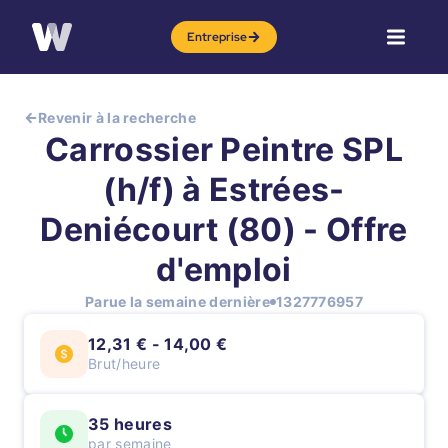
Entreprise
Revenir à la recherche
Carrossier Peintre SPL
(h/f) à Estrées-
Deniécourt (80) - Offre
d'emploi
Parue la semaine dernière
1327776957
12,31 € - 14,00 €
Brut/heure
35 heures
par semaine