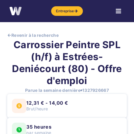
Entreprise
Revenir à la recherche
Carrossier Peintre SPL
(h/f) à Estrées-
Deniécourt (80) - Offre
d'emploi
Parue la semaine dernière
1327926667
12,31 € - 14,00 €
Brut/heure
35 heures
par semaine