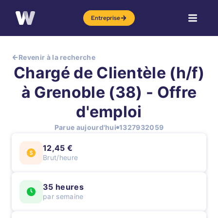
Entreprise
Revenir à la recherche
Chargé de Clientèle (h/f)
à Grenoble (38) - Offre
d'emploi
Parue aujourd'hui
1327932059
12,45 €
Brut/heure
35 heures
par semaine