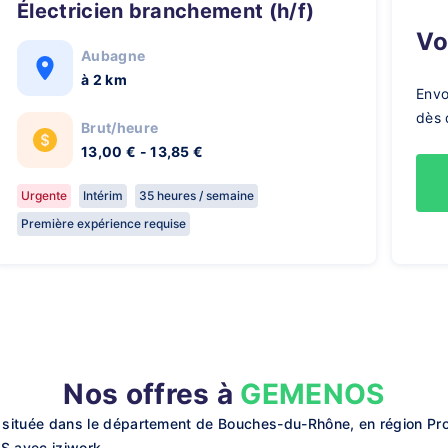
Électricien branchement (h/f)
V
Aubagne
à 2 km
Envo
dès 
Brut/heure
13,00 € - 13,85 €
Urgente
Intérim
35 heures / semaine
Première expérience requise
Nos offres à
GEMENOS
ituée dans le département de Bouches-du-Rhône, en région Prov
S avec iziwork.