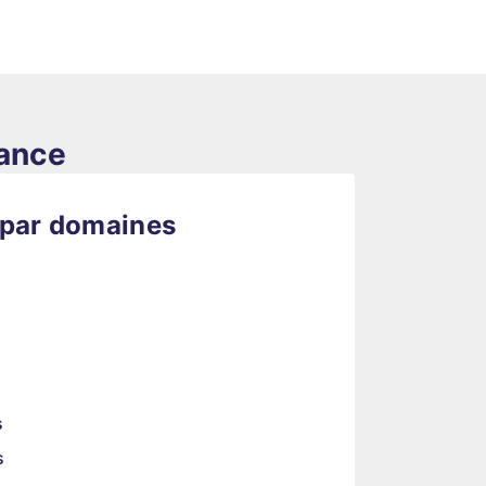
rance
 par domaines
s
s