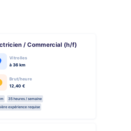
ectricien / Commercial (h/f)
Vitrolles
à 36 km
Brut/heure
12,40 €
rim
35 heures / semaine
ière expérience requise