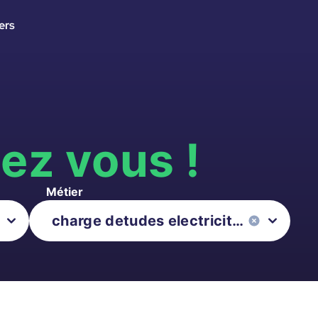
ers
s
ez vous !
Métier