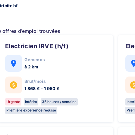
ricite hf
3 offres d’emploi trouvées
Electricien IRVE (h/f)
El
Gémenos
à 2 km
Brut/mois
1 868 € - 1 950 €
Urgente
Intérim
35 heures / semaine
Inté
Première expérience requise
Prem