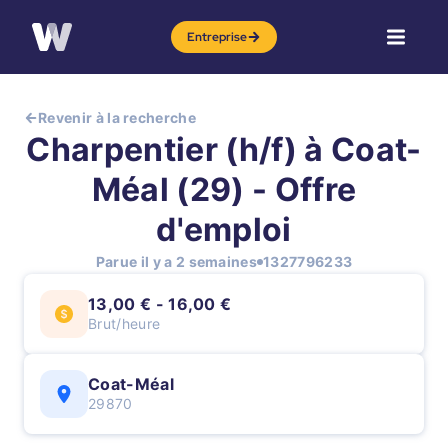
Entreprise
Revenir à la recherche
Charpentier (h/f) à Coat-
Méal (29) - Offre
d'emploi
Parue il y a 2 semaines
1327796233
13,00 € - 16,00 €
Brut/heure
Coat-Méal
29870