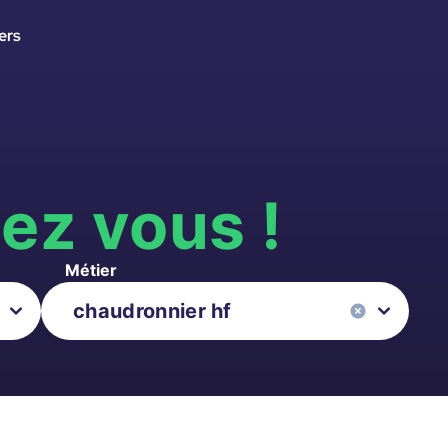
ers
s
ez vous !
Métier