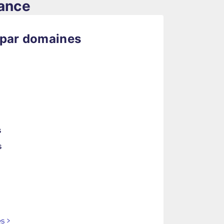
rance
 par domaines
s
s
es
>