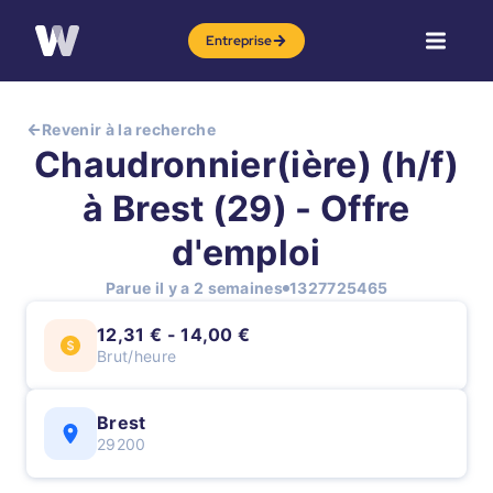
Entreprise
Revenir à la recherche
Chaudronnier(ière) (h/f)
à Brest (29) - Offre
d'emploi
Parue il y a 2 semaines
1327725465
12,31 € - 14,00 €
Brut/heure
Brest
29200