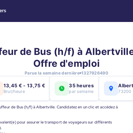
ers
eur de Bus (h/f) à Albertville
Offre d'emploi
Parue la semaine dernière
1327926490
13,45 € - 13,75 €
35 heures
Albert
Brut/heure
par semaine
73200
uffeur de Bus (h/f) à Albertville. Candidatez en un clic et accédez à
alent(e) pour assurer le transport de voyageurs sur différents
).