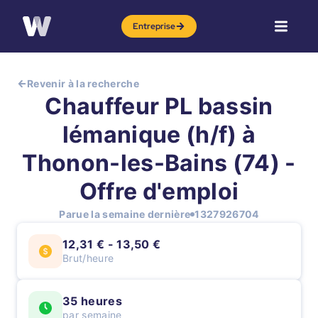
Entreprise
Revenir à la recherche
Chauffeur PL bassin
lémanique (h/f) à
Thonon-les-Bains (74) -
Offre d'emploi
Parue la semaine dernière
1327926704
12,31 € - 13,50 €
Brut/heure
35 heures
par semaine