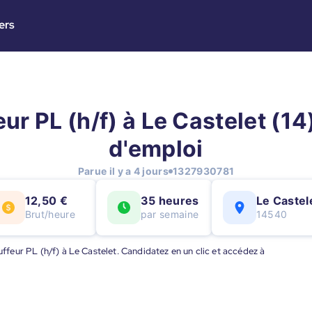
ers
ur PL (h/f) à Le Castelet (14)
d'emploi
Parue il y a 4 jours
1327930781
12,50 €
35 heures
Le Castel
Brut/heure
par semaine
14540
auffeur PL (h/f) à Le Castelet. Candidatez en un clic et accédez à