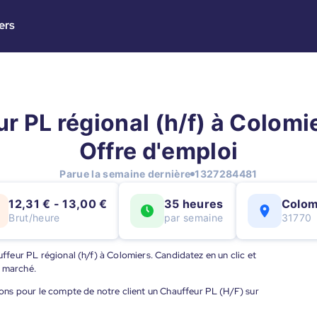
ers
r PL régional (h/f) à Colomie
Offre d'emploi
Parue la semaine dernière
1327284481
12,31 € - 13,00 €
35 heures
Colom
Brut/heure
par semaine
31770
uffeur PL régional (h/f) à Colomiers. Candidatez en un clic et
u marché.
ns pour le compte de notre client un Chauffeur PL (H/F) sur