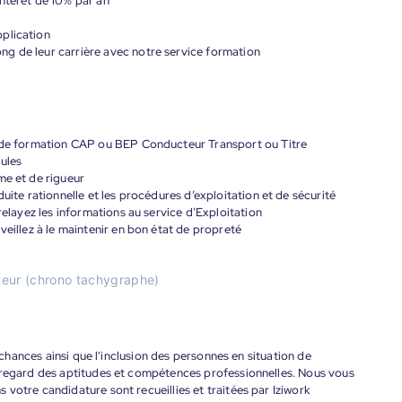
ntérêt de 10% par an
plication
g de leur carrière avec notre service formation
; de formation CAP ou BEP Conducteur Transport ou Titre
ules
me et de rigueur
uite rationnelle et les procédures d’exploitation et de sécurité
relayez les informations au service d’Exploitation
veillez à le maintenir en bon état de propreté
teur (chrono tachygraphe)
s chances ainsi que l'inclusion des personnes en situation de
 regard des aptitudes et compétences professionnelles. Nous vous
votre candidature sont recueillies et traitées par Iziwork