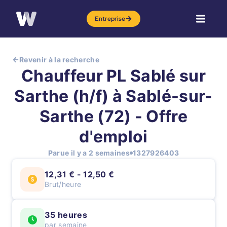
Entreprise
Revenir à la recherche
Chauffeur PL Sablé sur
Sarthe (h/f) à Sablé-sur-
Sarthe (72) - Offre
d'emploi
Parue il y a 2 semaines
1327926403
12,31 € - 12,50 €
Brut/heure
35 heures
par semaine